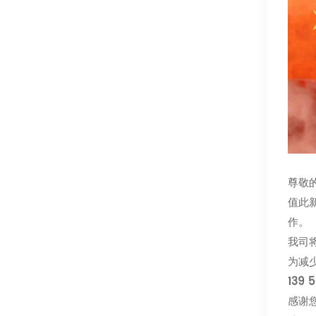
尊敬
值此
作。
我司
为减
139 
感谢