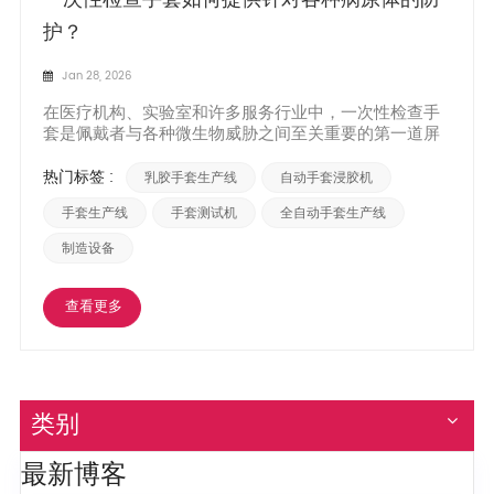
护？
Jan 28, 2026
在医疗机构、实验室和许多服务行业中，一次性检查手
套是佩戴者与各种微生物威胁之间至关重要的第一道屏
障。它们在感染控制中发挥着根本作用，其原理简单却
至关重要：形成一层连续、不透水的保护层，阻断病原
热门标签 :
乳胶手套生产线
自动手套浸胶机
体的传播。这种防护并非自动实现，而是严格的材料科
学和精密制造工艺的直接成果。了解这些手套的工作原
手套生产线
手套测试机
全自动手套生产线
理，就能明...
制造设备
查看更多
类别
最新博客