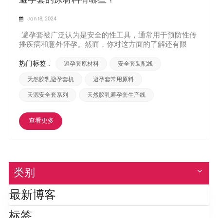
Jan 18, 2024
避孕套被广泛认为是安全的性工具，通常用于预防性传
播疾病和意外怀孕。然而，你对这方面的了解还有限
吗？ 避孕套原材料？本文将为您介绍安全套的原材料及
其对于保护性行为的重要性。避孕套是一种外用避孕工
热门标签 :
避孕套原材料
安全套装配线
具，通常由可拉伸的材料制成，防止精子与卵子结合，
从而防止意外怀孕和性病传播。以下是一些常见的避孕
天然胶乳避孕套机
避孕套常用原料
套原材...
天源安全套系列
天然胶乳避孕套生产线
查看更多
类别
最新博客
标签