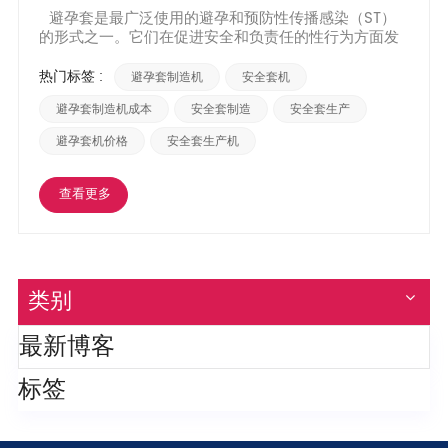
避孕套是最广泛使用的避孕和预防性传播感染（ST）
的形式之一。它们在促进安全和负责任的性行为方面发
挥着至关重要的作用。您是否想过这些必需品背后的生
产成本？在这篇博文中，我们将探讨影响避孕套生产成
热门标签 :
避孕套制造机
安全套机
本的各种因素，并阐明这一小而有影响力的物品背后的
经济原理。 使用材料： 避孕套通常由乳胶或聚氨酯材料
避孕套制造机成本
安全套制造
安全套生产
制成...
避孕套机价格
安全套生产机
查看更多
类别
最新博客
标签