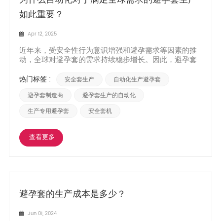
如此重要？
Apr 12, 2025
近年来，受安全性行为意识增强和避孕需求等因素的推
动，全球对避孕套的需求持续稳步增长。因此，避孕套
制造商面临着如何高效满足日益增长的需求的挑战。事
实证明，避孕套生产自动化是满足这一需求的关键解决
热门标签 :
安全套生产
自动化生产避孕套
方案之一。本文将深入探讨自动化在避孕套生产中对于
满足全球需求的重要性。 1.提高生产力： 避孕套生产自
避孕套制造商
避孕套生产的自动化
动化显著...
生产专用避孕套
安全套机
查看更多
避孕套的生产成本是多少？
Jun 01, 2024