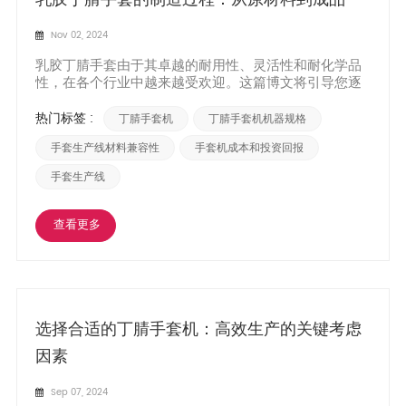
Nov 02, 2024
乳胶丁腈手套由于其卓越的耐用性、灵活性和耐化学品
性，在各个行业中越来越受欢迎。这篇博文将引导您逐
步完成 乳胶丁腈手套的生产工艺，阐明从原材料到最终
产品的转变。 1、原料准备： 制造过程从天然橡胶乳胶
热门标签 :
丁腈手套机
丁腈手套机机器规格
和合成丁腈乳胶等原材料的收集开始。 这些材料经过严
格的质量测试，以确保它们符合所需的规格。 2.乳胶与
手套生产线材料兼容性
手套机成本和投资回报
丁腈混...
手套生产线
查看更多
选择合适的丁腈手套机：高效生产的关键考虑
因素
Sep 07, 2024