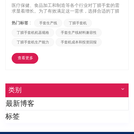
医疗保健、食品加工和制造等各个行业对丁腈手套的需
求显着增长。为了有效满足这一需求，选择合适的丁腈
手套机至关重要。这篇博文旨在提供选择正确的基本见
解和关键考虑因素 丁腈手套机 优化您的生产流程。 1.机
热门标签 :
手套生产线
丁腈手套机
器规格： 首先了解您的具体生产要求。考虑所需的产
量、手套尺寸范围和生产率等因素。这些规格将指导您
丁腈手套机机器规格
手套生产线材料兼容性
选择能够...
丁腈手套机生产能力
手套机成本和投资回报
查看更多
类别
最新博客
标签