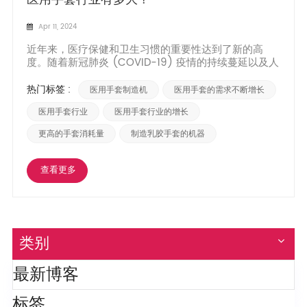
Apr 11, 2024
近年来，医疗保健和卫生习惯的重要性达到了新的高
度。随着新冠肺炎 (COVID-19) 疫情的持续蔓延以及人
们对感染预防的日益重视，对医用手套的需求大幅增
加。医用手套行业曾经是一个小众市场，现在已经扩展
热门标签 :
医用手套制造机
医用手套的需求不断增长
到一个庞大的领域。在这篇博文中，我们将探索令人难
以置信的增长 医用手套行业、其主要参与者以及推动其
医用手套行业
医用手套行业的增长
扩张的因素。 1...
更高的手套消耗量
制造乳胶手套的机器
查看更多
类别
最新博客
标签