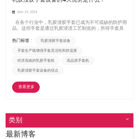
Mar 23, 2024
在各个行业中，乳胶浸胶手套已成为不可或缺的防护用
品。这些手套是通过乳胶浸渍工艺制造的，所得手套具
有一系列优点并具有独特的特性，使其在许多领域备受
追捧。在这篇博文中，我们将探讨以下优点和特点： 乳
热门标签 :
乳胶浸胶手套设备
胶浸胶手套设备. 卓越的屏障保护： 乳胶浸渍手套的主
要优点之一是其卓越的屏障保护。乳胶是一种天然材
手套生产线增强手套灵活性和舒适度
料，...
经济高效的乳胶手套机
高品质手套机
乳胶浸胶手套设备的优点
查看更多
类别
最新博客