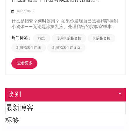
Jul 07, 2025
什么是指套？何时使用？ 如果你发现自己需要精确控制
小物体——无论是涂抹乳液、处理精密的实验室样本，
还是修指甲——你很可能遇到过​指套​：小巧的弹性护
套，旨在保护手指，同时保持灵活性。这些不起眼的工
热门标签 :
​​指套​​
专用乳胶指套机
乳胶指套机
具远比看起来用途广泛，在各行各业发挥着关键作用。
但究竟是什么呢？ 是 为什么这么多专业人...
​乳胶指套生产线​​
乳胶指套生产设备
查看更多
类别
最新博客
标签