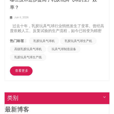
率？
Jun 11, 2026
过去十年，乳胶玩具气球行业悄然发生了变革。曾经高
度依赖人工、反复试验的生产流程，如今已转变为精密
工程和智能自动化驱动的生产模式。多项关键技术进步
从根本上重塑了工厂生产这些色彩缤纷的必需品的方
热门标签 :
乳胶玩具气球机
乳胶玩具气球生产机
式，显著提高了生产速度和一致性。了解这些创新有助
于制造商在全球市场中保持竞争力，因为在这个市场中...
高级乳胶玩具气球机
玩具气球制造设备
乳胶玩具气球生产线
查看更多
类别
最新博客