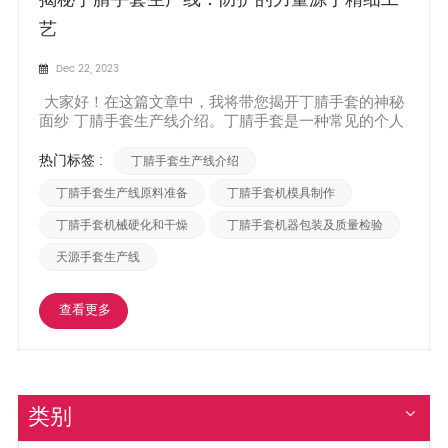
艺
Dec 22, 2023
大家好！在这篇文章中，我将带您揭开丁腈手套的神秘
面纱 丁腈手套生产线介绍。丁腈手套是一种常见的个人
防护用品，广泛应用于医疗、实验室、工业等领域，为
工人提供可靠的保护和安全。让我们一起了解一下这些
热门标签 :
丁腈手套生产线介绍
生产线背后的故事。原料准备：丁腈手套的生产从原材
料的准备开始。主要成分为丁腈乳液，由丁腈乳胶颗
丁腈手套生产线原料准备
丁腈手套机模具制作
粒、添...
丁腈手套机械硬化和干燥
丁腈手套机器包装及质量检验
天源手套生产线
查看更多
类别