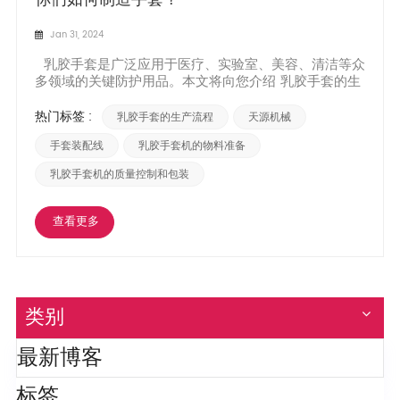
Jan 31, 2024
乳胶手套是广泛应用于医疗、实验室、美容、清洁等众
多领域的关键防护用品。本文将向您介绍 乳胶手套的生
产流程，让我们一起来学习一下如何保护我们的双手
吧。 第1部分： 材料准备 乳胶手套的生产需要几种关键
热门标签 :
乳胶手套的生产流程
天源机械
材料的准备。首先，乳胶是从橡胶树中提取的液体物
质。乳胶具有弹性和耐用性，适合制作手套。此外，还
手套装配线
乳胶手套机的物料准备
需要...
乳胶手套机的质量控制和包装
查看更多
类别
最新博客
标签