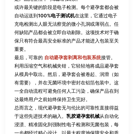
或许最关键的阶段是电子检测。每个避孕套都会被
自动运送到
100%电子测试机
在这里，它通过电子
充电检测出人眼无法察觉的微小孔洞或薄弱点。任
何缺陷产品都会被立即自动剔除。这项技术对于确
保只有符合最高安全标准的产品才能进入包装至关
重要。
最后，可靠的
自动避孕套剥离和包装系统
接管。
利用压缩空气和机械夹钳，它轻轻地将成品避孕套
从模具中取出。然后，避孕套会被卷起、润滑（如
有需要），并在无菌环境中密封在铝箔包装中。这
一全自动流程可避免任何人工污染，确保产品在到
达最终用户之前始终保持卫生完好。
总而言之，现代避孕套无与伦比的可靠性直接得益
于这些先进技术的融入。
​乳胶避孕套机械​
从自动化
浸渍、精准固化到强制性电子检测和无菌包装，每
一步都经过精心设计，以最大程度地保障安全和质